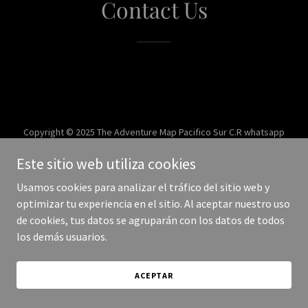
Contact Us
Copyright © 2025 The Adventure Map Pacifico Sur C.R whatsapp
8318-8080 - Todos los derechos reservados.
Este sitio web utiliza cookies
Con tecnología de
Usamos cookies para analizar el tráfico del sitio web y
optimizar tu experiencia en el sitio. Al aceptar nuestro uso
de cookies, tus datos se agruparán con los datos de todos
los demás usuarios.
ACEPTAR